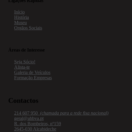
Ligações Rápidas
Início
História
Museu
Orgãos Sociais
Áreas de Interesse
Seja Sócio!
Alista-te
Galeria de Veículos
Formação Empresas
Contactos
214 607 950  
(chamada para a rede fixa nacional)
geral@ahbva.pt
R. dos Bombeiros, nº159
2645-030 Alcabideche