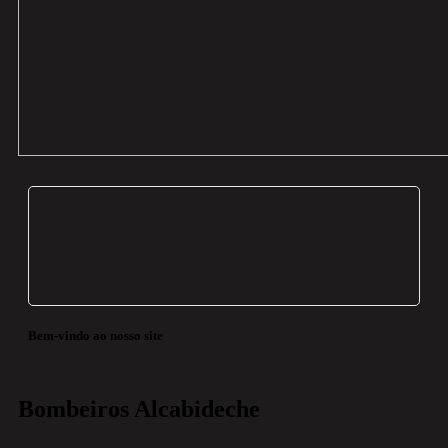
Bem-vindo ao nosso site
Bombeiros Alcabideche