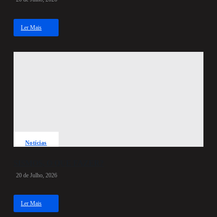
Ler Mais
about
Fundação
Brás
oferece
ambulância
a
Alcabideche
Notícias
SISMOS, O QUE FAZER?
20 de Julho, 2026
Ler Mais
about
SISMOS,