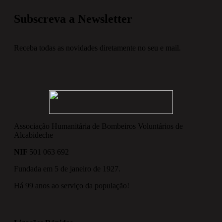
Subscreva a Newsletter
Receba todas as novidades diretamente no seu e mail.
Associação Humanitária de Bombeiros Voluntários de
Alcabideche
NIF
501 063 692
Fundada em 5 de janeiro de 1927.
Há 99 anos ao serviço da população!