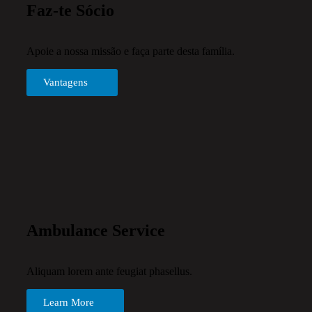
Faz-te Sócio
Apoie a nossa missão e faça parte desta família.
Vantagens
Ambulance Service
Aliquam lorem ante feugiat phasellus.
Learn More