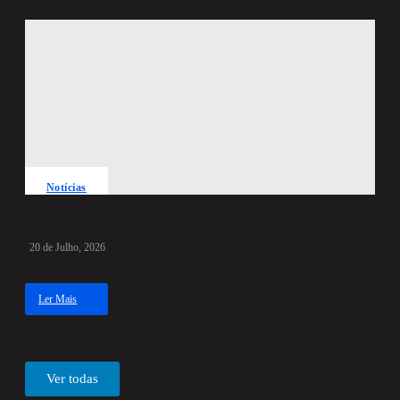
O
QUE
FAZER?
Notícias
Série A – Guadalajara/México
20 de Julho, 2026
Ler Mais
about
Série
A
–
Guadalajara/México
Ver todas