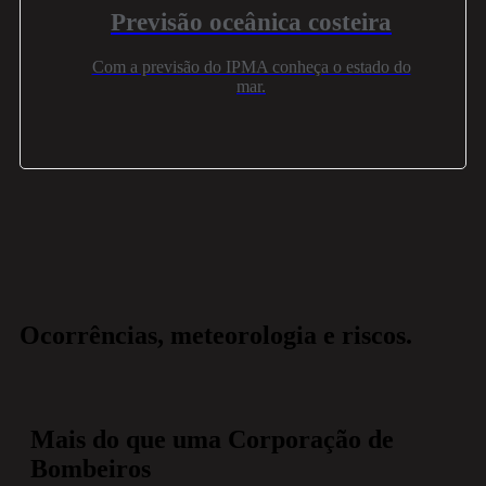
Previsão oceânica costeira
Com a previsão do IPMA conheça o estado do
mar.
Ocorrências, meteorologia e riscos.
Mais do que uma Corporação de
Bombeiros