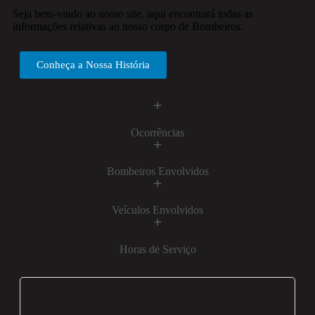
Seja bem-vindo ao nosso site, aqui encontrará todas as
informações relativas ao nosso corpo de Bombeiros.
Conheça a Nossa História
+
Ocorrências
+
Bombeiros Envolvidos
+
Veículos Envolvidos
+
Horas de Serviço