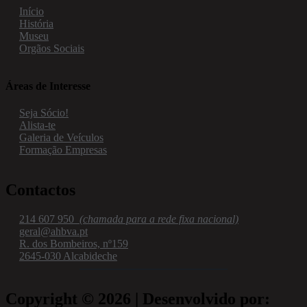
Início
História
Museu
Orgãos Sociais
Áreas de Interesse
Seja Sócio!
Alista-te
Galeria de Veículos
Formação Empresas
Contactos
214 607 950  
(chamada para a rede fixa nacional)
geral@ahbva.pt
R. dos Bombeiros, nº159
2645-030 Alcabideche
Copyright © 2026 | Desenvolvido por: