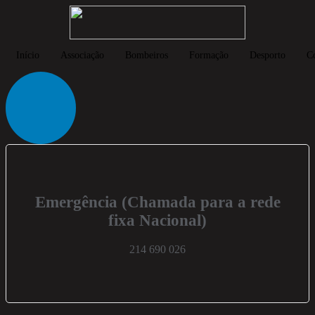
Início
Associação
Bombeiros
Formação
Desporto
C
Emergência
(Chamada para a rede
fixa Nacional)
214 690 026