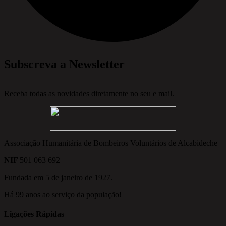
Subscreva a Newsletter
Receba todas as novidades diretamente no seu e mail.
Associação Humanitária de Bombeiros Voluntários de Alcabideche
NIF
501 063 692
Fundada em 5 de janeiro de 1927.
Há 99 anos ao serviço da população!
Ligações Rápidas