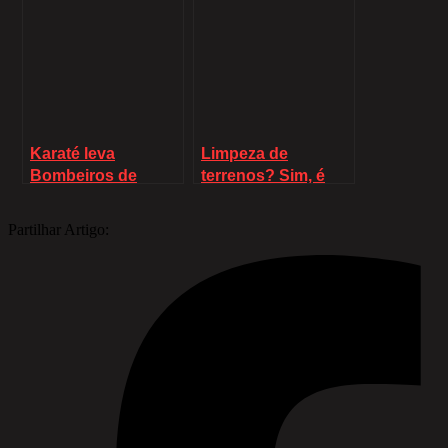
viaturas
Karaté leva
Limpeza de
Bombeiros de
terrenos? Sim, é
Alcabideche à
obrigatório
Georgia
Partilhar Artigo: